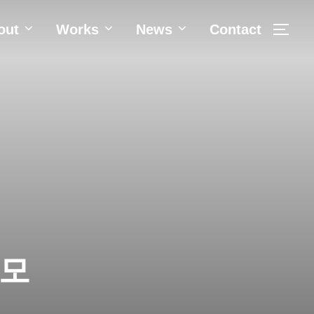
out
Works
News
Contact
TOGG
공모