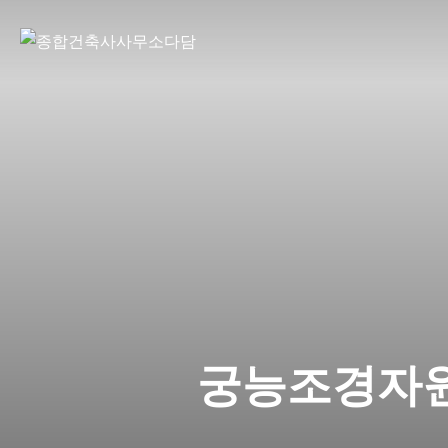
Skip
to
content
궁능조경자원